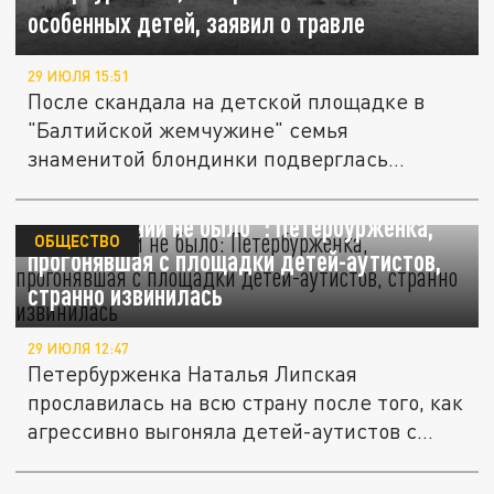
особенных детей, заявил о травле
29 ИЮЛЯ 15:51
После скандала на детской площадке в
"Балтийской жемчужине" семья
знаменитой блондинки подверглась
сильной...
"Оскорблений не было": Петербурженка,
ОБЩЕСТВО
прогонявшая с площадки детей-аутистов,
странно извинилась
29 ИЮЛЯ 12:47
Петербурженка Наталья Липская
прославилась на всю страну после того, как
агрессивно выгоняла детей-аутистов с...