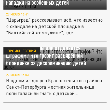
нападки на особенных детей
27 ИЮЛЯ 16:41
"Царьград" рассказывает всё, что известно
о скандале на детской площадке в
"Балтийской жемчужине", где...
Пять лет тюрьмы или отделается
ПРОИСШЕСТВИЯ
штрафом? Что грозит разъярённой
блондинке за дискриминацию детей
27 ИЮЛЯ 15:53
В одном из дворов Красносельского района
Санкт-Петербурга местная жительница
попыталась выгнать с детской...