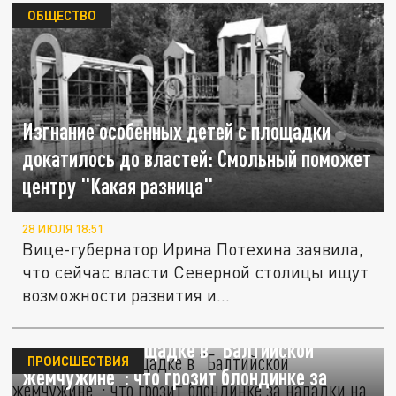
ОБЩЕСТВО
Изгнание особенных детей с площадки
докатилось до властей: Смольный поможет
центру "Какая разница"
28 ИЮЛЯ 18:51
Вице-губернатор Ирина Потехина заявила,
что сейчас власти Северной столицы ищут
возможности развития и...
Скандал на площадке в “Балтийской
ПРОИСШЕСТВИЯ
жемчужине”: что грозит блондинке за