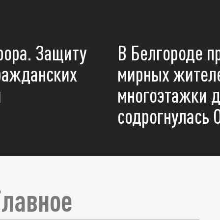
рора. Защиту
В Белгороде п
гражданских
мирных жителе
й
многоэтажки д
содрогнулась 
Главное