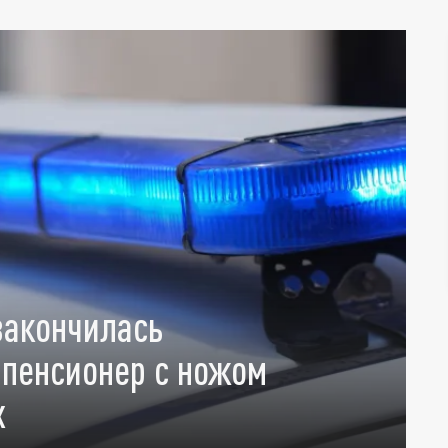
закончилась
пенсионер с ножом
х