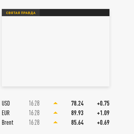
СВЯТАЯ ПРАВДА
09 Августа 11:00
Главное в ИноСМИ 9 августа: 
USD
16:28
78.24
+0.75
справляется. В США заканчива
EUR
16:28
89.93
+1.09
Германии — газ. Британцы пу
Brent
16:28
85.64
+0.69