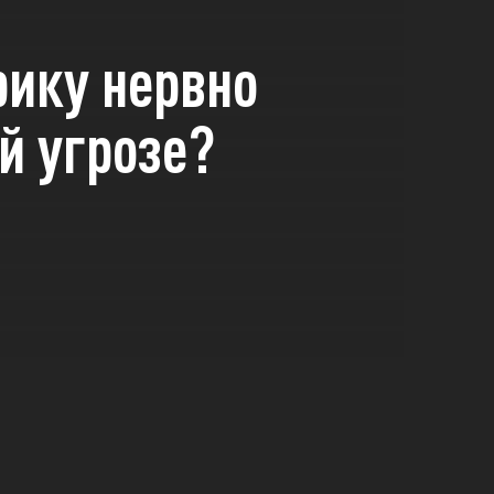
рику нервно
ой угрозе?