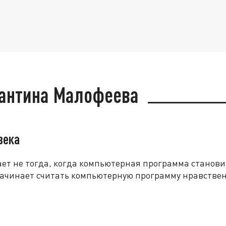
тантина Малофеева
века
т не тогда, когда компьютерная программа становит
 начинает считать компьютерную программу нравстве