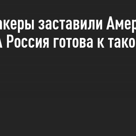
акеры заставили Аме
А Россия готова к так