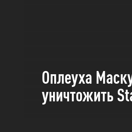
Оплеуха Маску
уничтожить St