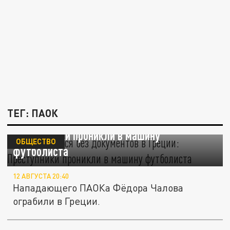
ТЕГ: ПАОК
Чалов остался без документов в Греции:
Преступники проникли в машину
ОБЩЕСТВО
футболиста
12 АВГУСТА 20:40
Нападающего ПАОКа Фёдора Чалова
ограбили в Греции.