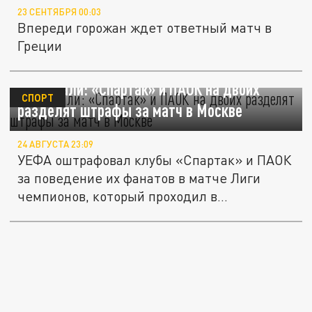
23 СЕНТЯБРЯ 00:03
Впереди горожан ждет ответный матч в
Греции
Накричали: «Спартак» и ПАОК на двоих
СПОРТ
разделят штрафы за матч в Москве
24 АВГУСТА 23:09
УЕФА оштрафовал клубы «Спартак» и ПАОК
за поведение их фанатов в матче Лиги
чемпионов, который проходил в...