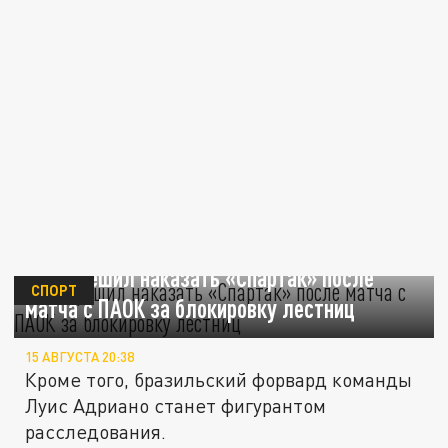
УЕФА решил наказать «Спартак» после
СПОРТ
матча с ПАОК за блокировку лестниц
15 АВГУСТА 20:38
Кроме того, бразильский форвард команды
Луис Адриано станет фигурантом
расследования.