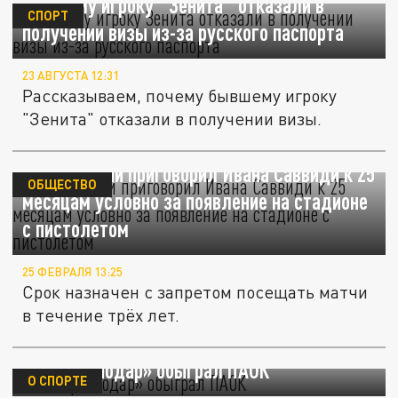
Бывшему игроку "Зенита" отказали в
СПОРТ
получении визы из-за русского паспорта
23 АВГУСТА 12:31
Рассказываем, почему бывшему игроку
"Зенита" отказали в получении визы.
Суд в Греции приговорил Ивана Саввиди к 25
ОБЩЕСТВО
месяцам условно за появление на стадионе
с пистолетом
25 ФЕВРАЛЯ 13:25
Срок назначен с запретом посещать матчи
в течение трёх лет.
ФК «Краснодар» обыграл ПАОК
О СПОРТЕ