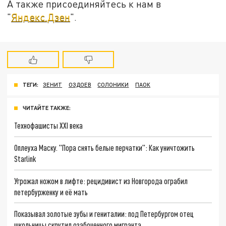
А также присоединяйтесь к нам в
"
Яндекс.Дзен
".
ТЕГИ:
ЗЕНИТ
ОЗДОЕВ
СОЛОНИКИ
ПАОК
ЧИТАЙТЕ ТАКЖЕ:
Технофашисты XXI века
Оплеуха Маску. "Пора снять белые перчатки": Как уничтожить
Starlink
Угрожал ножом в лифте: рецидивист из Новгорода ограбил
петербурженку и её мать
Показывал золотые зубы и гениталии: под Петербургом отец
школьницы скрутил озабоченного мигранта