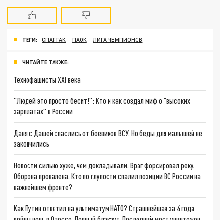
ТЕГИ:
СПАРТАК
ПАОК
ЛИГА ЧЕМПИОНОВ
ЧИТАЙТЕ ТАКЖЕ:
Технофашисты XXI века
"Людей это просто бесит!": Кто и как создал миф о "высоких
зарплатах" в России
Даня с Дашей спаслись от боевиков ВСУ. Но беды для малышей не
закончились
Новости сильно хуже, чем докладывали. Враг форсировал реку.
Оборона провалена. Кто по глупости спалил позиции ВС России на
важнейшем фронте?
Как Путин ответил на ультиматум НАТО? Страшнейшая за 4 года
войны ночь в Одессе. Полный блэкаут. Последний мост уничтожен