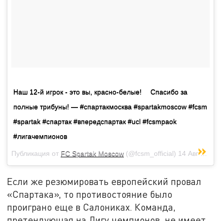
Наш 12-й игрок - это вы, красно-белые! ⠀ Спасибо за
полные трибуны! — #спартакмосква #spartakmoscow #fcsm
#spartak #спартак #впередспартак #ucl #fcsmpaok
#лигачемпионов
Публикация от
FC Spartak Moscow
(@fcsm_official)
14 Авг 2018 в 12:57 PDT
Если же резюмировать европейский провал
«Спартака», то противостояние было
проиграно еще в Салониках. Команда,
претендующая на Лигу чемпионов, не имеет