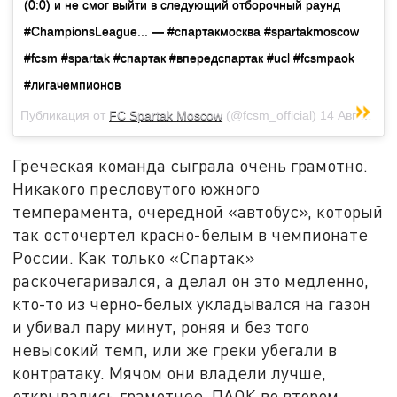
(0:0) и не смог выйти в следующий отборочный раунд
#ChampionsLeague... — #спартакмосква #spartakmoscow
#fcsm #spartak #спартак #впередспартак #ucl #fcsmpaok
#лигачемпионов
Публикация от
FC Spartak Moscow
(@fcsm_official)
14 Авг 2018 в 12:23 PDT
Греческая команда сыграла очень грамотно.
Никакого пресловутого южного
темперамента, очередной «автобус», который
так осточертел красно-белым в чемпионате
России. Как только «Спартак»
раскочегаривался, а делал он это медленно,
кто-то из черно-белых укладывался на газон
и убивал пару минут, роняя и без того
невысокий темп, или же греки убегали в
контратаку. Мячом они владели лучше,
открывались грамотнее. ПАОК во втором