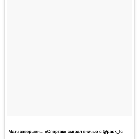
Матч завершен... «Спартак» сыграл вничью с @paok_fc