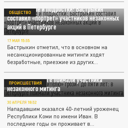
Безработные и подростки: Бастрыкин
ОБЩЕСТВО
составил «портрет» участников незаконных
акций в Петербурге
17 МАЯ 15:55
Бастрыкин отметил, что в основном на
несанкционированные митинги ходят
безработные, приезжие из других...
«Спасителю-душителю» грозит до пяти
лет: в Петербурге поймали участника
ПРОИСШЕСТВИЯ
незаконного митинга
30 АПРЕЛЯ 18:52
Нападавшим оказался 40-летний уроженец
Республики Коми по имени Иван. В
последние годы он проживает в...