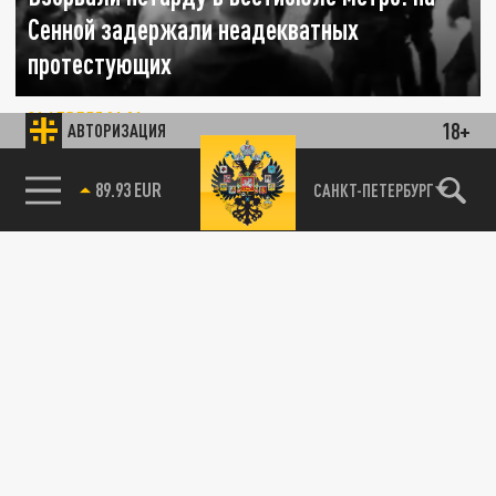
Сенной задержали неадекватных
протестующих
21 АПРЕЛЯ 21:21
18+
АВТОРИЗАЦИЯ
После своей проделки они попытались
сбежать, но не тут-то было. Неадекватов
85.64 BRENT
САНКТ-ПЕТЕРБУРГ
поймали.
ОБЩЕСТВО
В Петербурге начали задерживать