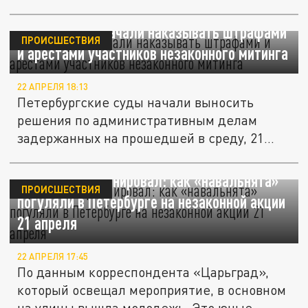
В Петербурге начали наказывать штрафами
ПРОИСШЕСТВИЯ
и арестами участников незаконного митинга
22 АПРЕЛЯ 18:13
Петербургские суды начали выносить
решения по административным делам
задержанных на прошедшей в среду, 21...
Сусанин координировал: как «навальнята»
ПРОИСШЕСТВИЯ
погуляли в Петербурге на незаконной акции
21 апреля
22 АПРЕЛЯ 17:45
По данным корреспондента «Царьград»,
который освещал мероприятие, в основном
на улицы вышла молодежь. Это юные...