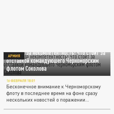
Под суд за некомпетентность! Что стоит за
АРМИЯ
отставкой командуюшего Черноморским
флотом Соколова
16 ФЕВРАЛЯ 18:01
Бесконечное внимание к Черноморскому
флоту в последнее время на фоне сразу
нескольких новостей о поражении...
Объявленный ВСУ погибшим командующий