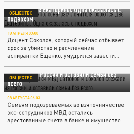
За сердце Наполеона-расчленителя
борются две Екатерины. Одна оказалась с
ОБЩЕСТВО
подвохом
18 АПРЕЛЯ 03:00
Доцент Соколов, который сейчас отбывает
срок за убийство и расчленение
аспирантки Ещенко, умудрился завести...
Экс-сотрудники МВД Сатюков и Соколов
сбежали из России и оставили семьи без
ОБЩЕСТВО
всего
08 АВГУСТА 06:03
Семьям подозреваемых во взяточничестве
экс-сотрудников МВД остались
арестованные счета в банке и имущество.