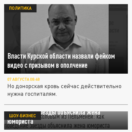
ПОЛИТИКА
Власти Курской области назвали фейком
видео с призывом в ополчение
07 АВГУСТА 08:48
Но донорская кровь сейчас действительно
нужна госпиталям.
Скандал с Соколовым из "Пельменей": как
поведение звезды объяснила жена
ШОУ-БИЗНЕС
юмориста