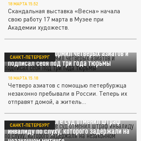
18 МАРТА 15:52
Скандальная выставка «Весна» начала
свою работу 17 марта в Музее при
Академии художеств.
Петербуржец оформил четверых азиатов и
САНКТ-ПЕТЕРБУРГ
подписал себя под три года тюрьмы
18 МАРТА 15:18
Четверо азиатов с помощью петербуржца
незаконно пребывали в России. Теперь их
отправят домой, а житель...
В Санкт-Петербурге суд отменил штраф
САНКТ-ПЕТЕРБУРГ
инвалиду по слуху, которого задержали на
незаконном митинге