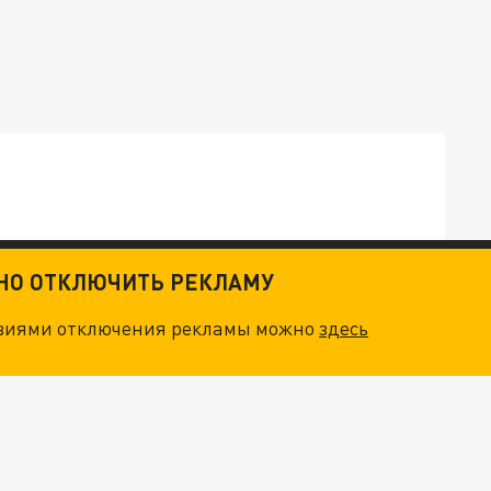
ТНО ОТКЛЮЧИТЬ РЕКЛАМУ
ТКИ": КАК УНИЧТОЖИТЬ STARLINK
овиями отключения рекламы можно
здесь
. НО БЕДЫ ДЛЯ МАЛЫШЕЙ НЕ ЗАКОНЧИЛИСЬ
"ОЧЕНЬ ПЛОХИЕ НОВОСТИ": БОЛЬШАЯ ОШИБКА PALANTIR В РОССИИ. СТРАНЫ НАТО ВПЕРВЫЕ ЗА СВО ОСТАНОВИЛИ ПОСТАВКИ ОРУЖИЯ. ВСУ ТЕРЯЮТ ПРИГРАНИЧЬЕ?
ТРИ ГЛАВНЫХ ИНСАЙДА ОБ СВО. ОТМЕНА МОБИЛИЗАЦИИ И ВОЗВРАЩЕНИЕ "ГЕНЕРАЛА АРМАГЕДДОНА"? ОТЛИЧНЫЕ НОВОСТИ, КОТОРЫЕ ЖДАЛИ ВСЕ