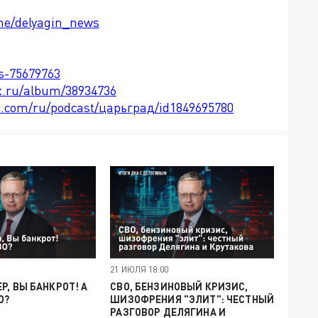
.me/delyagin_news
ts-75679763
x.ru/album/38934736
le.com/ru/podcast/царьград/id1849695780
21 ИЮЛЯ 18:00
Р, ВЫ БАНКРОТ! А
СВО, БЕНЗИНОВЫЙ КРИЗИС,
О?
ШИЗОФРЕНИЯ "ЭЛИТ": ЧЕСТНЫЙ
РАЗГОВОР ДЕЛЯГИНА И