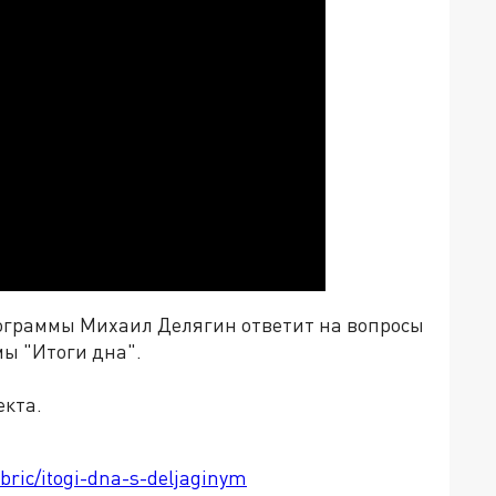
ограммы Михаил Делягин ответит на вопросы
мы "Итоги дна".
екта.
ubric/itogi-dna-s-deljaginym