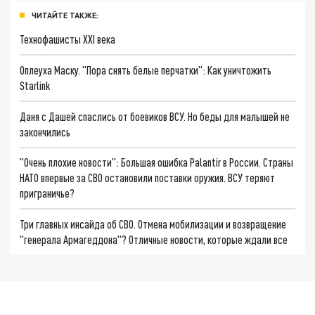
ЧИТАЙТЕ ТАКЖЕ:
Технофашисты XXI века
Оплеуха Маску. "Пора снять белые перчатки": Как уничтожить
Starlink
Даня с Дашей спаслись от боевиков ВСУ. Но беды для малышей не
закончились
"Очень плохие новости": Большая ошибка Palantir в России. Страны
НАТО впервые за СВО остановили поставки оружия. ВСУ теряют
приграничье?
Три главных инсайда об СВО. Отмена мобилизации и возвращение
"генерала Армагеддона"? Отличные новости, которые ждали все