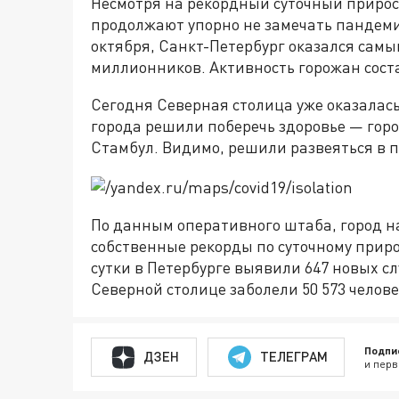
Несмотря на рекордный суточный прирос
продолжают упорно не замечать пандеми
октября, Санкт-Петербург оказался самы
миллионников. Активность горожан сост
Сегодня Северная столица уже оказалась 
города решили поберечь здоровье — горо
Стамбул. Видимо, решили развеяться в 
По данным оперативного штаба, город н
собственные рекорды по суточному прир
сутки в Петербурге выявили 647 новых с
Северной столице заболели 50 573 челове
Подпи
ДЗЕН
ТЕЛЕГРАМ
и перв