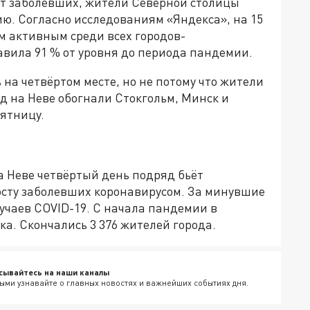
т заболевших, жители Северной столицы
ю. Согласно исследованиям «Яндекса», на 15
м активным среди всех городов-
авила 91 % от уровня до периода пандемии.
на четвёртом месте, но не потому что жители
д на Неве обогнали Стокгольм, Минск и
пятницу.
а Неве четвёртый день подряд бьёт
осту заболевших коронавирусом. За минувшие
лучаев COVID-19. С начала пандемии в
ка. Скончались 3 376 жителей города.
сывайтесь на наши каналы
ыми узнавайте о главных новостях и важнейших событиях дня.