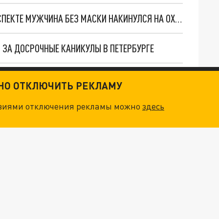
В САНКТ-ПЕТЕРБУРГЕ НА ГРАЖДАНСКОМ ПРОСПЕКТЕ МУЖЧИНА БЕЗ МАСКИ НАКИНУЛСЯ НА ОХРАННИКА ТЦ
 ЗА ДОСРОЧНЫЕ КАНИКУЛЫ В ПЕТЕРБУРГЕ
В ПЕТЕРБУРГЕ НЕ ХОТЕЛИ ПЕРЕВОДИТЬ НА «ДИСТАНЦИОНКУ» КЛАСС С ВОСЕМЬЮ БОЛЬНЫМИ УЧЕНИКАМИ
ТНО ОТКЛЮЧИТЬ РЕКЛАМУ
овиями отключения рекламы можно
здесь