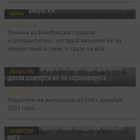
Людям впервые ввели вакцину,
придуманную ИИ
НАУКА
15 ИЮНЯ 10:38
Ученые из Кембриджа создали
«суперантиген», который нацелен не на
конкретный штамм, а сразу на всё
семейство...
В Испании супруги четыре года держали
ОБЩЕСТВО
детей взаперти из-за коронавируса
12 МАЯ 02:34
Родители не выпускали детей с декабря
2021 года.
Вирус без короны: сколько жизней забрал
COVID-19 во время пика пандемии и после
ОБЩЕСТВО
него