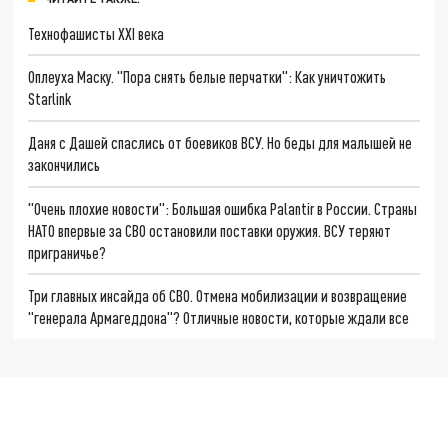
Технофашисты XXI века
Оплеуха Маску. "Пора снять белые перчатки": Как уничтожить
Starlink
Даня с Дашей спаслись от боевиков ВСУ. Но беды для малышей не
закончились
"Очень плохие новости": Большая ошибка Palantir в России. Страны
НАТО впервые за СВО остановили поставки оружия. ВСУ теряют
приграничье?
Три главных инсайда об СВО. Отмена мобилизации и возвращение
"генерала Армагеддона"? Отличные новости, которые ждали все