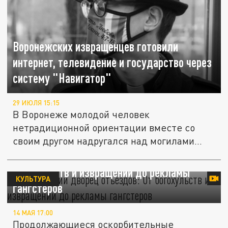
Воронежских извращенцев готовили
интернет, телевидение и государство через
систему "Навигатор"
29 ИЮЛЯ 15:15
В Воронеже молодой человек
нетрадиционной ориентации вместе со
своим другом надругался над могилами
ветеранов....
Кремлёвский дворец "отъездов": От
богохульств и извращений до рекламы
КУЛЬТУРА
гангстеров
14 МАЯ 17:00
Продолжающиеся оскорбительные