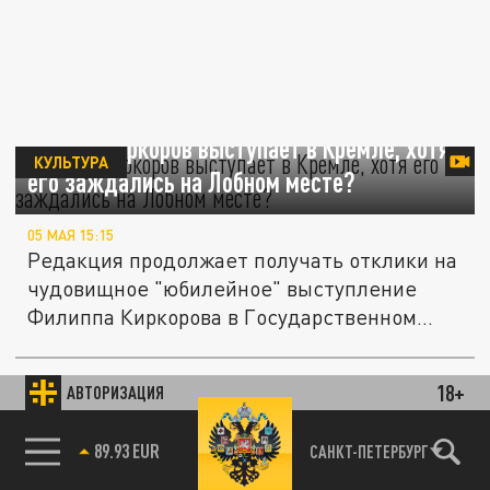
Почему Киркоров выступает в Кремле, хотя
КУЛЬТУРА
его заждались на Лобном месте?
05 МАЯ 15:15
Редакция продолжает получать отклики на
чудовищное "юбилейное" выступление
Филиппа Киркорова в Государственном...
Дьявол показывает зубки: Филипп Киркоров
18+
АВТОРИЗАЦИЯ
КУЛЬТУРА
одержим бесом?
85.64 BRENT
САНКТ-ПЕТЕРБУРГ
05 МАЯ 12:45