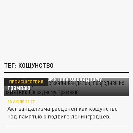
ТЕГ: КОЩУНСТВО
В Петербурге задержали вандалов,
повредивших памятник блокадному
ПРОИСШЕСТВИЯ
трамваю
28 ИЮЛЯ 22:27
Акт вандализма расценен как кощунство
над памятью о подвиге ленинградцев.