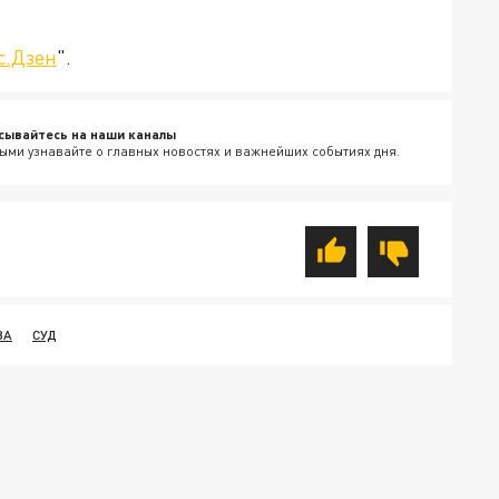
с.Дзен
".
сывайтесь на наши каналы
ыми узнавайте о главных новостях и важнейших событиях дня.
ВА
СУД