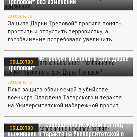
Треповой* без изменений
20 МАЯ 16:56
Защита Дарьи Треповой* просила понять,
простить и отпустить террористку, а
гособвинение потребовало увеличить...
"Чрезмерно мягкое наказание":
гособвинение требует увеличить срок Дарье
ОБЩЕСТВО
Треповой*
20 МАЯ 13:42
Пока защита обвиняемой в убийстве
военкора Владлена Татарского и теракте
на Университетской набережной просит...
"У Треповой* совершенно неживой взгляд":
ОБЩЕСТВО
выжившие в теракте на Университетской о