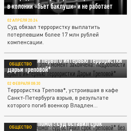
в колонии «бьет баклуши» и не работает
02 АПРЕЛЯ 20:24
Суд обязал террористку выплатить
потерпевшим более 17 млн рублей
компенсации.
"Моя жизнь в этот момент закончена":
подробности первого интервью террористки
ОБЩЕСТВО
Дарьи Треповой*
02 ФЕВРАЛЯ 08:30
Террористка Трепова*, устроившая в кафе
Санкт-Петербурга взрыв, в результате
которого погиб военкор Владлен...
Адвокат не помог: суд оставил срок
ОБЩЕСТВО