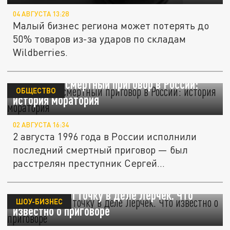
04 АВГУСТА 13:28
Малый бизнес региона может потерять до
50% товаров из-за ударов по складам
Wildberries.
Последний смертный приговор в России:
ОБЩЕСТВО
история моратория
02 АВГУСТА 16:34
2 августа 1996 года в России исполнили
последний смертный приговор — был
расстрелян преступник Сергей...
Суд поставил точку в деле Лерчек. Что
ШОУ-БИЗНЕС
известно о приговоре