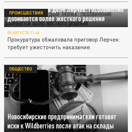
Новый поворот в деле Лерчек: гособвинение
ПРОИСШЕСТВИЯ
добивается более жесткого решения
05 АВГУСТА 11:46
Прокуратура обжаловала приговор Лерчек:
требует ужесточить наказание.
ОБЩЕСТВО
Новосибирские предприниматели готовят
иски к Wildberries после атак на склады