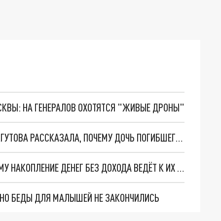
ОСКВЫ: НА ГЕНЕРАЛОВ ОХОТЯТСЯ "ЖИВЫЕ ДРОНЫ"
"ОПИРАЮТСЯ НА БУКВУ ЗАКОНА": ЭКСПЕРТ ЖГУТОВА РАССКАЗАЛА, ПОЧЕМУ ДОЧЬ ПОГИБШЕГО БОЙЦА СВО НЕ ОТДАЮТ ПРАБАБУШКЕ
ЭКОНОМИСТ ТРОФИМЕНКО ОБЪЯСНИЛА, ПОЧЕМУ НАКОПЛЕНИЕ ДЕНЕГ БЕЗ ДОХОДА ВЕДЁТ К ИХ ПОТЕРЕ
. НО БЕДЫ ДЛЯ МАЛЫШЕЙ НЕ ЗАКОНЧИЛИСЬ