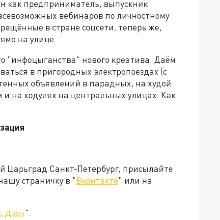
тен как предприниматель, выпускник
 всевозможных вебинаров по личностному
прещённые в стране соцсети, теперь же,
ямо на улице.
о "инфоцыганства" нового креатива. Даём
ваться в пригородных электропоездах (с
тенных объявлений в парадных, на худой
 и на ходулях на центральных улицах. Как
изация
ей Царьград Санкт-Петербург, присылайте
нашу страничку в "
Вконтакте
" или на
с.Дзен
".