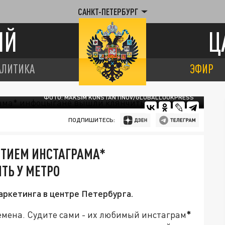
САНКТ-ПЕТЕРБУРГ
ИЙ
Ц
АЛИТИКА
ЭФИР
ФОТО: MAKSIM KONSTANTINOV/GLOBALLOOKPRESS
ПОДПИШИТЕСЬ:
ЫТИЕМ ИНСТАГРАМА*
Ь У МЕТРО
аркетинга в центре Петербурга.
мена. Судите сами - их любимый инстаграм
*