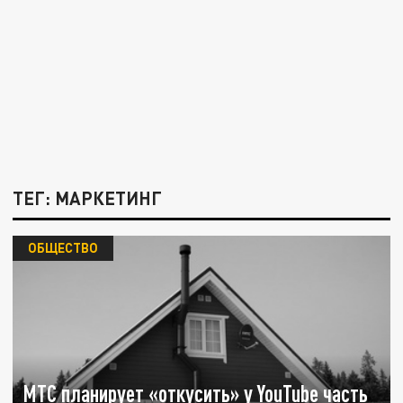
ТЕГ: МАРКЕТИНГ
ОБЩЕСТВО
МТС планирует «откусить» у YouTube часть