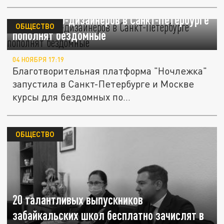
Когорту веб-дизайнеров в Санкт-Петербурге
ОБЩЕСТВО
пополнят бездомные
04 НОЯБРЯ 17:19
Благотворительная платформа "Ночлежка"
запустила в Санкт-Петербурге и Москве
курсы для бездомных по...
ОБЩЕСТВО
20 талантливых выпускников
забайкальских школ бесплатно зачислят в