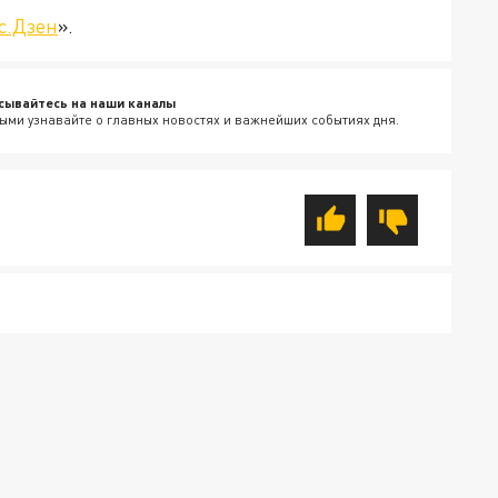
с.Дзен
».
сывайтесь на наши каналы
ыми узнавайте о главных новостях и важнейших событиях дня.