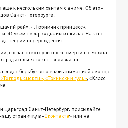
 еще к нескольким сайтам с аниме. Об этом
дов Санкт-Петербурга.
Кошачий рай», «Любимчик принцесс»,
и «О моем перерождении в слизь». На этот
анда теории перерождения.
ии, согласно которой после смерти возможна
от родительского контроля жизнь.
а ведет борьбу с японской анимацией с конца
«Тетрадь смерти», «Токийский гуль»
, «Класс
ме.
ей Царьград Санкт-Петербург, присылайте
нашу страничку в «
Вконтакте
» или на