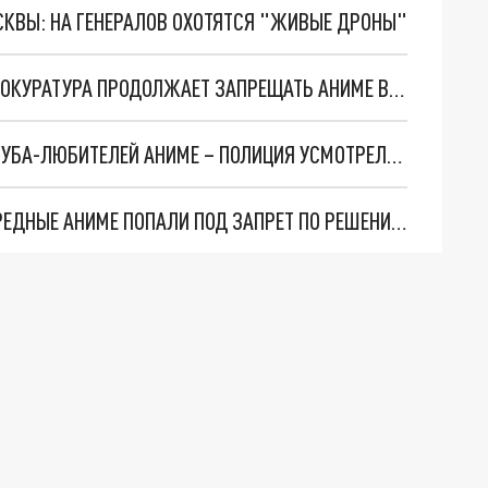
ОСКВЫ: НА ГЕНЕРАЛОВ ОХОТЯТСЯ "ЖИВЫЕ ДРОНЫ"
«ТЕТРАДЬ СМЕРТИ» И «ТОКИЙСКИЙ ГУЛЬ»: ПРОКУРАТУРА ПРОДОЛЖАЕТ ЗАПРЕЩАТЬ АНИМЕ В ПЕТЕРБУРГЕ
В ПЕТЕРБУРГЕ ЗАДЕРЖАНЫ 20 ЧЕЛОВЕК ИЗ КЛУБА-ЛЮБИТЕЛЕЙ АНИМЕ – ПОЛИЦИЯ УСМОТРЕЛА ПРОПАГАНДУ СОДОМИИ
«КЛАСС УБИЙЦ» И «ЗАГАДКА ДЬЯВОЛА»: ОЧЕРЕДНЫЕ АНИМЕ ПОПАЛИ ПОД ЗАПРЕТ ПО РЕШЕНИЮ СУДА ПЕТЕРБУРГА