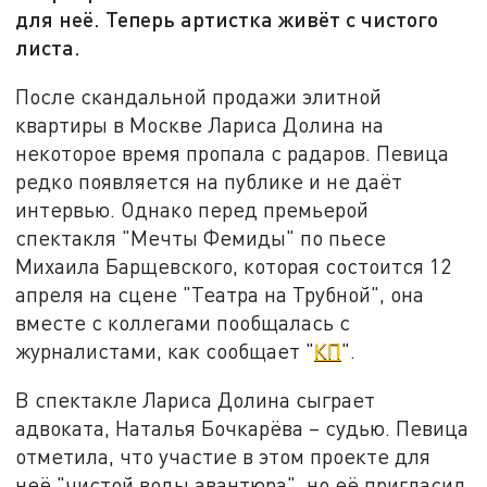
для неё. Теперь артистка живёт с чистого
листа.
После скандальной продажи элитной
квартиры в Москве Лариса Долина на
некоторое время пропала с радаров. Певица
редко появляется на публике и не даёт
интервью. Однако перед премьерой
спектакля "Мечты Фемиды" по пьесе
Михаила Барщевского, которая состоится 12
апреля на сцене "Театра на Трубной", она
вместе с коллегами пообщалась с
журналистами, как сообщает "
КП
".
В спектакле Лариса Долина сыграет
адвоката, Наталья Бочкарёва – судью. Певица
отметила, что участие в этом проекте для
неё "чистой воды авантюра", но её пригласил