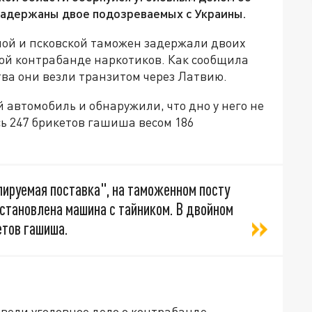
Задержаны двое подозреваемых с Украины.
ой и псковской таможен задержали двоих
ной контрабанде наркотиков. Как сообщила
ва они везли транзитом через Латвию.
автомобиль и обнаружили, что дно у него не
сь 247 брикетов гашиша весом 186
лируемая поставка", на таможенном посту
становлена машина с тайником. В двойном
етов гашиша.
вели уголовное дело о контрабанде