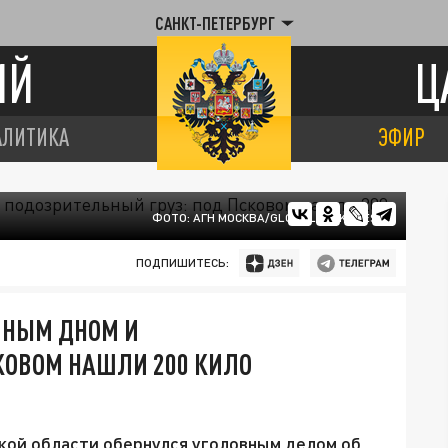
САНКТ-ПЕТЕРБУРГ
ИЙ
Ц
АЛИТИКА
ЭФИР
ФОТО: АГН МОСКВА/GLOBALLOOKPRESS
ПОДПИШИТЕСЬ:
ЙНЫМ ДНОМ И
КОВОМ НАШЛИ 200 КИЛО
кой области обернулся уголовным делом об