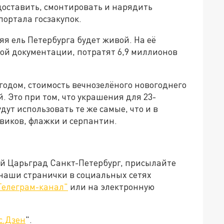
 доставить, смонтировать и нарядить
портала госзакупок.
яя ель Петербурга будет живой. На её
ной документации, потратят 6,9 миллионов
 годом, стоимость вечнозелёного новогоднего
. Это при том, что украшения для 23-
ут использовать те же самые, что и в
виков, флажки и серпантин.
ей Царьград Санкт-Петербург, присылайте
 наши странички в социальных сетях
Телеграм-канал"
или на электронную
с.Дзен
".