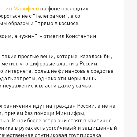
нтин Малофеев
на фоне последних
ороться не с "Телеграмом", а со
м образом и "прямо в космосе".
воим, а чужим", - отметил Константин
 такие простые вещи, которые, казалось бы,
метил, что цифровые власти в России,
го интернета. Большие финансовые средства
людать запреты, однако эти меры лишь
и неуважение к власти даже у самых
ограничения идут на граждан России, а не на
ии, причём без помощи Минцифры,
ью. И наиболее остро они стоят в критично
ивника в руках есть устойчивый и защищённый
- отечественная спутниковая группировка