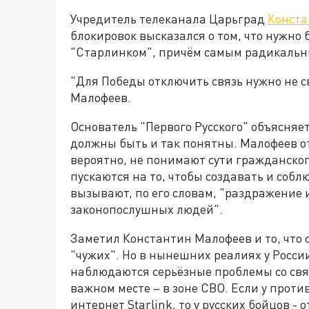
Учредитель телеканала Царьград
Конста
блокировок высказался о том, что нужно б
"Старлинком", причём самым радикальны
"Для Победы отключить связь нужно не с
Малофеев.
Основатель "Первого Русского" объясняет
должны быть и так понятны. Малофеев от
вероятно, не понимают сути гражданско
пускаются на то, чтобы создавать и соб
вызывают, по его словам, "раздражение 
законопослушных людей".
Заметил Константин Малофеев и то, что 
"чужих". Но в нынешних реалиях у Росс
наблюдаются серьёзные проблемы со связ
важном месте – в зоне СВО. Если у прот
интернет Starlink, то у русских бойцов 