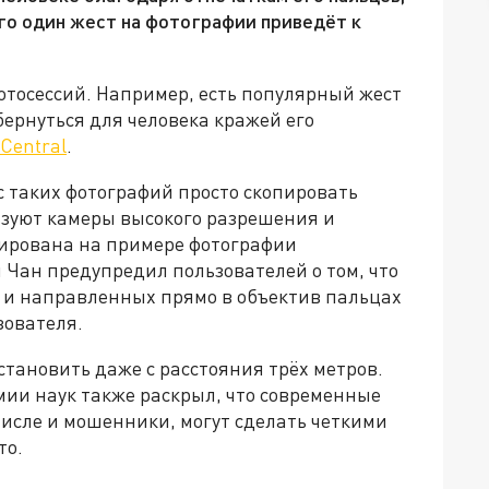
го один жест на фотографии приведёт к
отосессий. Например, есть популярный жест
бернуться для человека кражей его
 Central
.
с таких фотографий просто скопировать
ьзуют камеры высокого разрешения и
рирована на примере фотографии
 Чан предупредил пользователей о том, что
а и направленных прямо в объектив пальцах
зователя.
становить даже с расстояния трёх метров.
мии наук также раскрыл, что современные
числе и мошенники, могут сделать четкими
то.