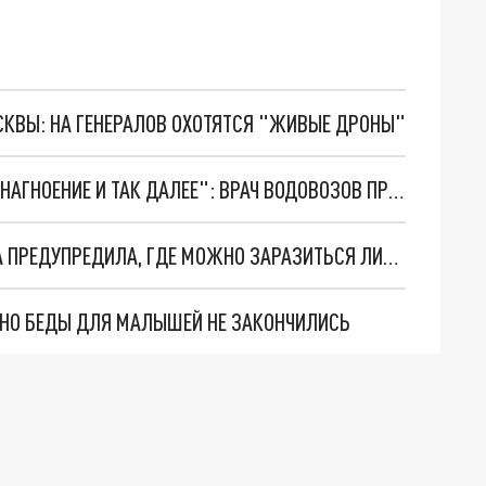
ОСКВЫ: НА ГЕНЕРАЛОВ ОХОТЯТСЯ "ЖИВЫЕ ДРОНЫ"
"ВОЗМОЖНЫ ИНФЕКЦИОННЫЕ ОСЛОЖНЕНИЯ, НАГНОЕНИЕ И ТАК ДАЛЕЕ": ВРАЧ ВОДОВОЗОВ ПРЕДУПРЕДИЛ О САМОСТОЯТЕЛЬНОМ ИЗВЛЕЧЕНИИ КЛЕЩА
"ТРЕВОЖНАЯ ТЕНДЕНЦИЯ": ВРАЧ ЧЕРНЫШОВА ПРЕДУПРЕДИЛА, ГДЕ МОЖНО ЗАРАЗИТЬСЯ ЛИХОРАДКОЙ ДЕНГЕ
. НО БЕДЫ ДЛЯ МАЛЫШЕЙ НЕ ЗАКОНЧИЛИСЬ