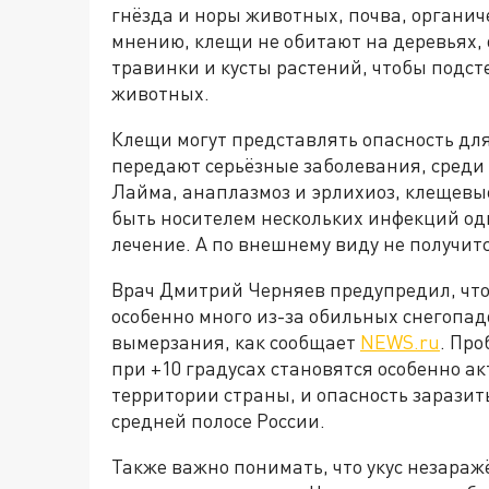
гнёзда и норы животных, почва, органич
мнению, клещи не обитают на деревьях, 
травинки и кусты растений, чтобы подс
животных.
Клещи могут представлять опасность для 
передают серьёзные заболевания, среди
Лайма, анаплазмоз и эрлихиоз, клещевы
быть носителем нескольких инфекций од
лечение. А по внешнему виду не получит
Врач Дмитрий Черняев предупредил, что 
особенно много из-за обильных снегопа
вымерзания, как сообщает
NEWS.ru
. Пр
при +10 градусах становятся особенно а
территории страны, и опасность заразитьс
средней полосе России.
Также важно понимать, что укус незара