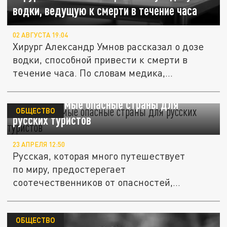
водки, ведущую к смерти в течение часа
02 АВГУСТА 19:04
Хирург Александр Умнов рассказал о дозе
водки, способной привести к смерти в
течение часа. По словам медика,...
Названы самые опасные страны для
ОБЩЕСТВО
русских туристов
23 АПРЕЛЯ 12:50
Русская, которая много путешествует
по миру, предостерегает
соотечественников от опасностей,
подстерегающих...
ОБЩЕСТВО