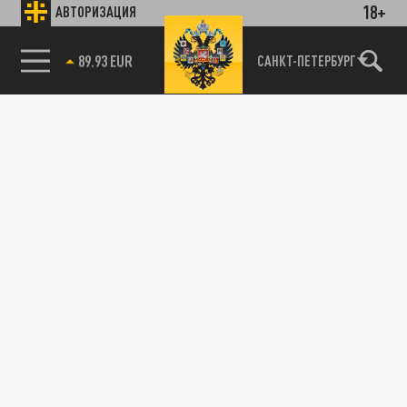
18+
АВТОРИЗАЦИЯ
01 АПРЕЛЯ 18:56
Введение обязательного правила
выгуливать указанные породы собак
85.64 BRENT
САНКТ-ПЕТЕРБУРГ
на поводке и в наморднике значительно...
ОБЩЕСТВО
В Подмосковье из-за паводка объявлен
желтый уровень погодной опасности
30 МАРТА 07:49
В Московской области с 30 марта по 1