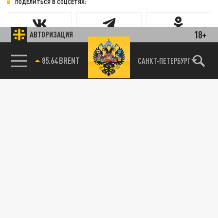
ПОДЕЛИТЬСЯ В СОЦСЕТЯХ:
18+
АВТОРИЗАЦИЯ
Новости партнёров
85.64 BRENT
САНКТ-ПЕТЕРБУРГ
Агрегатор новостей 24СМИ