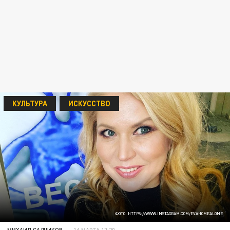
КУЛЬТУРА
ИСКУССТВО
ФОТО: HTTPS://WWW.INSTAGRAM.COM/EVAHOMEALONE
МИХАИЛ САДЧИКОВ
16 МАРТА 17:20