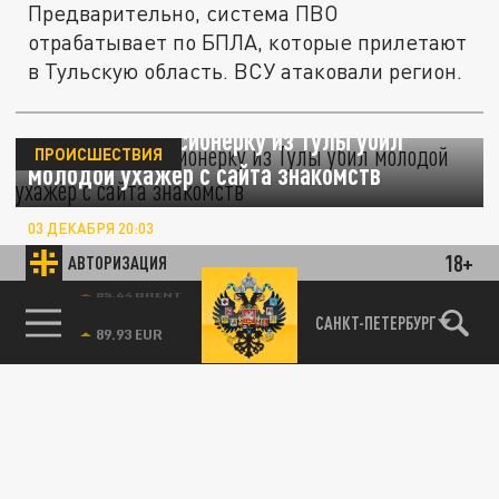
Предварительно, система ПВО
отрабатывает по БПЛА, которые прилетают
в Тульскую область. ВСУ атаковали регион.
85-летнюю пенсионерку из Тулы убил
ПРОИСШЕСТВИЯ
молодой ухажёр с сайта знакомств
03 ДЕКАБРЯ 20:03
В Туле был арестован 33-летний мужчина,
18+
АВТОРИЗАЦИЯ
уроженец Читинской области, обвиняемый
в умышленном причинении тяжкого...
85.64 BRENT
САНКТ-ПЕТЕРБУРГ
ПРОИСШЕСТВИЯ