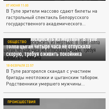
07 ИЮНЯ 11:00
В Туле зрители массово сдают билеты на
гастрольный спектакль Белорусского
государственного академического...
Требовали воскресить из мертвых: В Туле
ОБЩЕСТВО
толпа цыган четыре часа не отпускала
скорую, требуя оживить покойника
18 ФЕВРАЛЯ 22:57
В Туле разгорелся скандал с участием
бригады неотложки и цыганским табором.
Родственники умершего мужчины...
ПРОИСШЕСТВИЯ