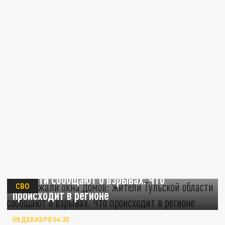
Задрожали окна домов: жители Тульской
области сообщают о взрывах. Что
СВО
происходит в регионе
08 ДЕКАБРЯ 04:30