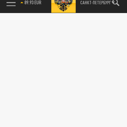
85.64 BRENT
САНКТ-ПЕТЕРБУРГ
ОБЩЕСТВО
Оператор службы 112 помог жительнице
Донецка, которая с детьми заблудилась в
Подмосковье
17 МАРТА 15:41
Она пыталась добраться во Владимир, но
потерялась по дороге.
ОБЩЕСТВО