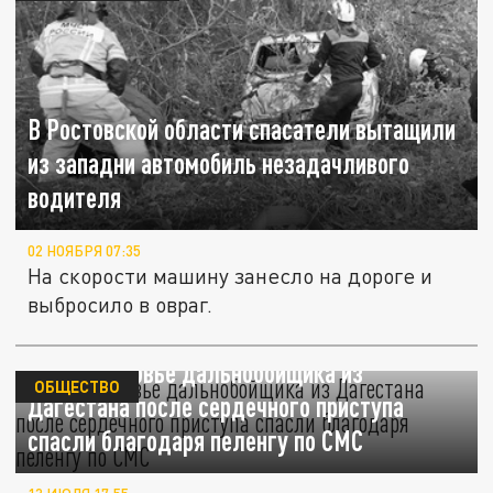
В Ростовской области спасатели вытащили
из западни автомобиль незадачливого
водителя
02 НОЯБРЯ 07:35
На скорости машину занесло на дороге и
выбросило в овраг.
В Подмосковье дальнобойщика из
ОБЩЕСТВО
Дагестана после сердечного приступа
спасли благодаря пеленгу по СМС