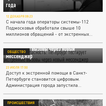
года
12 ДЕКАБРЯ 08:23
С начала года операторы системы-112
Подмосковья обработали свыше 10
миллионов обращений - от экстренных...
МАХ за безопасность: Петербург тестирует
экстренные вызовы через новый
ОБЩЕСТВО
мессенджер
23 ИЮЛЯ 17:50
Доступ к экстренной помощи в Санкт-
Петербурге становится цифровым.
Администрация города запустила
пилотный...
ПРОИСШЕСТВИЯ