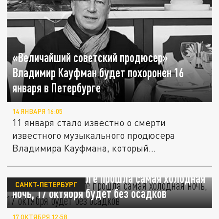
«Величайший советский продюсер»
Владимир Кауфман будет похоронен 16
января в Петербурге
14 ЯНВАРЯ 16:05
11 января стало известно о смерти
известного музыкального продюсера
Владимира Кауфмана, который
сотрудничал с...
В Санкт-Петербурге прошла самая холодная
САНКТ-ПЕТЕРБУРГ
ночь, 17 октября будет без осадков
17 ОКТЯБРЯ 12:58