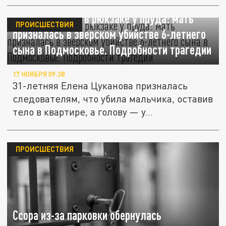
Голова ребёнка в рюкзаке у пруда: мать
ПРОИСШЕСТВИЯ
призналась в зверском убийстве 6-летнего
сына в Подмосковье. Подробности трагедии
17 НОЯБРЯ 09:38
31-летняя Елена Цуканова призналась
следователям, что убила мальчика, оставив
тело в квартире, а голову — у...
ПРОИСШЕСТВИЯ
Ссора из-за парковки обернулась