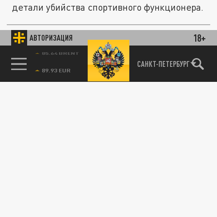
детали убийства спортивного функционера.
18+
АВТОРИЗАЦИЯ
СВО
85.64 BRENT
САНКТ-ПЕТЕРБУРГ
Издевательства ВСУ в Курском
приграничье: бойцы пугали расправой
местных жителей за любое замечание
21 МАРТА 10:43
Украинские военные угрожали убить 73-
летнюю курянку за то, что она сделала им
замечание по поводу нецензурной...