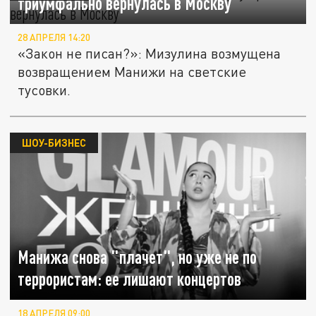
триумфально вернулась в Москву
28 АПРЕЛЯ 14:20
«Закон не писан?»: Мизулина возмущена
возвращением Манижи на светские
тусовки.
ШОУ-БИЗНЕС
Манижа снова "плачет", но уже не по
террористам: ее лишают концертов
18 АПРЕЛЯ 09:00