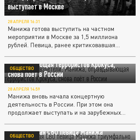
выступает в Москве
28 АПРЕЛЯ 16:31
Манижа готова выступить на частном
мероприятии в Москве за 1,5 миллиона
рублей. Певица, ранее критиковавшая...
Цены нагло взлетели: Манижа,
оправдывающая террористов Крокуса,
ОБЩЕСТВО
снова поёт в России
28 АПРЕЛЯ 14:59
Манижа вновь начала концертную
деятельность в России. При этом она
продолжает выступать и на зарубежных...
Критикующая СВО певица Манижа
ОБЩЕСТВО