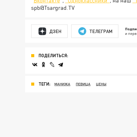
"
Вконтакте
",
"Одноклассники"
, на наш
"
spb@Tsargrad.TV
Подпи
ДЗЕН
ТЕЛЕГРАМ
и перв
ПОДЕЛИТЬСЯ:
ТЕГИ:
МАНИЖА
ПЕВИЦА
ЦЕНЫ