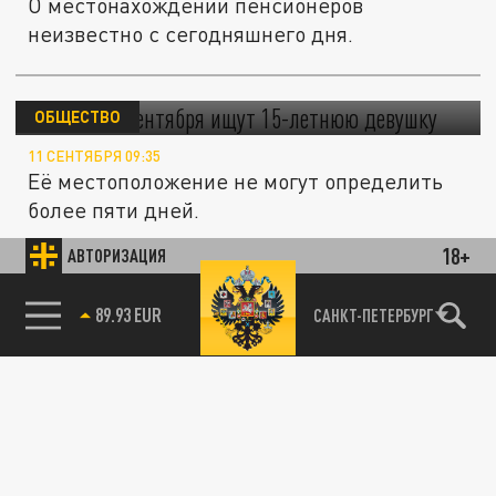
О местонахождении пенсионеров
неизвестно с сегодняшнего дня.
В Сочи с 6 сентября ищут 15-летнюю
девушку
ОБЩЕСТВО
11 СЕНТЯБРЯ 09:35
Её местоположение не могут определить
более пяти дней.
18+
АВТОРИЗАЦИЯ
ОБЩЕСТВО
89.93 EUR
САНКТ-ПЕТЕРБУРГ
85.64 BRENT
17 волонтеров всю ночь искали
северодвинского пенсионера с