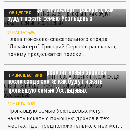
Глава отряда "ЛизаАлерт" раскрыл, как
ОБЩЕСТВО
будут искать семью Усольцевых
27 МАРТА 14:06
Глава поисково-спасательного отряда
"ЛизаАлерт" Григорий Сергеев рассказал,
почему продолжатся поиски...
"ЛизаАлерт" проверит новые зацепки
ПРОИСШЕСТВИЯ
после схода снега: как будут искать
пропавшую семью Усольцевых
26 МАРТА 10:59
Пропавшую семью Усольцевых могут
начать искать с помощью дронов в тех
местах, где, предположительно, с ней мог...