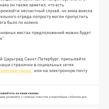
ако он также заметил, что есть
произойти несчастный случай, но зима внесла
ельного отряда попросту могли пропустить
ега было по колено.
 основных местах предположений можно будет
м".
ей Царьград Санкт-Петербург, присылайте
 наши странички в социальных сетях
Телеграм-канал"
или на электронную почту
сывайтесь на наши каналы
ыми узнавайте о главных новостях и важнейших событиях дня.