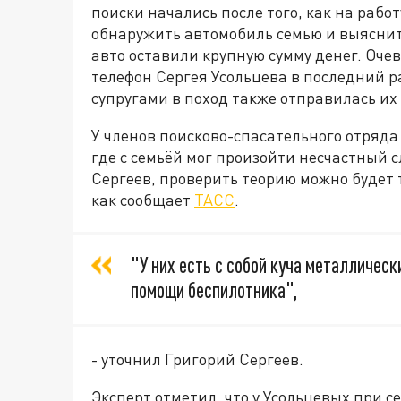
поиски начались после того, как на рабо
обнаружить автомобиль семью и выяснить
авто оставили крупную сумму денег. Оче
телефон Сергея Усольцева в последний ра
супругами в поход также отправилась их
У членов поисково-спасательного отряда
где с семьёй мог произойти несчастный 
Сергеев, проверить теорию можно будет т
как сообщает
ТАСС
.
"У них есть с собой куча металлическ
помощи беспилотника",
- уточнил Григорий Сергеев.
Эксперт отметил, что у Усольцевых при 