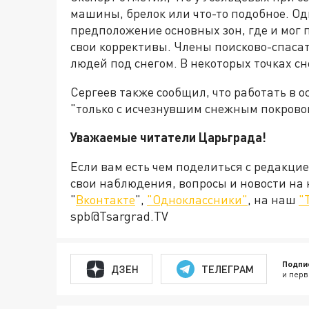
машины, брелок или что-то подобное. Одн
предположение основных зон, где и мог 
свои коррективы. Члены поисково-спасат
людей под снегом. В некоторых точках сн
Сергеев также сообщил, что работать в
"только с исчезнувшим снежным покрово
Уважаемые читатели Царьграда!
Если вам есть чем поделиться с редакци
свои наблюдения, вопросы и новости на
"
Вконтакте
",
"Одноклассники"
, на наш
"
spb@Tsargrad.TV
Подпи
ДЗЕН
ТЕЛЕГРАМ
и перв