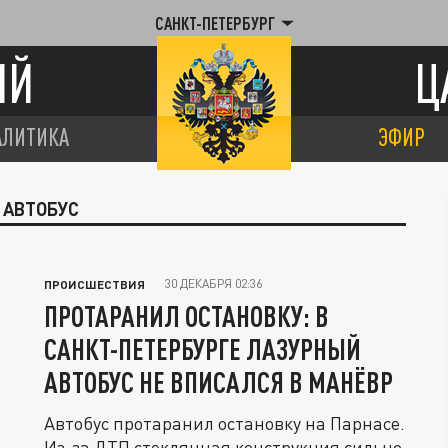
САНКТ-ПЕТЕРБУРГ
ИЙ
Ц
АЛИТИКА
ЭФИР
 АВТОБУС
30 ДЕКАБРЯ 02:36
ПРОИСШЕСТВИЯ
ПРОТАРАНИЛ ОСТАНОВКУ: В
САНКТ-ПЕТЕРБУРГЕ ЛАЗУРНЫЙ
АВТОБУС НЕ ВПИСАЛСЯ В МАНЁВР
Автобус протаранил остановку на Парнасе.
Из-за ДТП стеклянная конструкция сильно