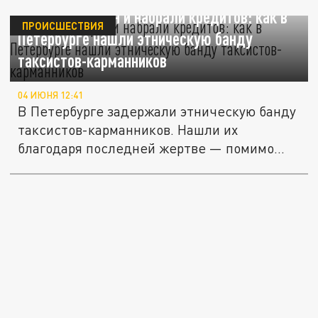
Украли телефон и набрали кредитов: как в
ПРОИСШЕСТВИЯ
Петербурге нашли этническую банду
таксистов-карманников
04 ИЮНЯ 12:41
В Петербурге задержали этническую банду
таксистов-карманников. Нашли их
благодаря последней жертве — помимо...