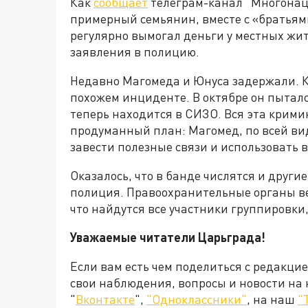
Как
сообщает
телеграм-канал "Многонаци
примерный семьянин, вместе с «братьям
регулярно вымогал деньги у местных жи
заявления в полицию.
Недавно Магомеда и Юнуса задержали. Ка
похожем инциденте. В октябре он пыталс
теперь находится в СИЗО. Вся эта крим
продуманный план: Магомед, по всей ви
завести полезные связи и использовать 
Оказалось, что в банде числятся и други
полиция. Правоохранительные органы ве
что найдутся все участники группировки,
Уважаемые читатели Царьграда!
Если вам есть чем поделиться с редакци
свои наблюдения, вопросы и новости на
"
Вконтакте
",
"Одноклассники"
, на наш
"