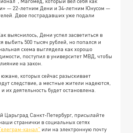
онал", Магомед, который вел себя как
и» — 22-летним Дени и 34-летним Юнусом —
телей. Двое пострадавших уже подали
к выяснилось, Дени успел засветиться в
я выбить 500 тысяч рублей, но попался и
инальная схема выглядела как хорошо
димости, поступил в университет МВД, чтобы
влияние на закон.
е южане, которых сейчас разыскивает
дут следствие, а местные жители надеются,
 и их деятельность будет остановлена.
ей Царьград Санкт-Петербург, присылайте
 наши странички в социальных сетях
Телеграм-канал"
или на электронную почту