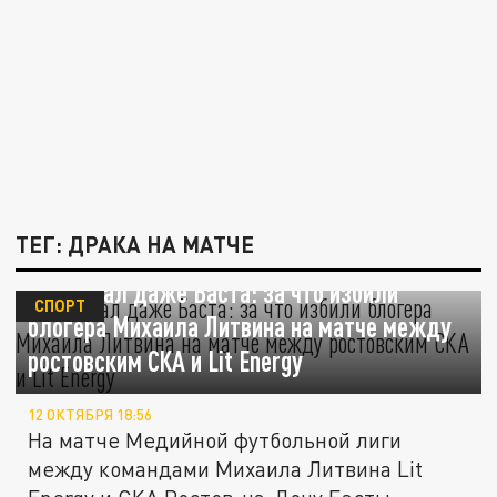
ТЕГ: ДРАКА НА МАТЧЕ
Прибежал даже Баста: за что избили
СПОРТ
блогера Михаила Литвина на матче между
ростовским СКА и Lit Energy
12 ОКТЯБРЯ 18:56
На матче Медийной футбольной лиги
между командами Михаила Литвина Lit