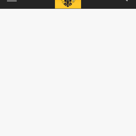
115093, г. Москва, переулок Партийный,
д.1, к.57, стр.3, эт.1, пом.I, ком.45