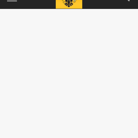
115093, г. Москва, переулок Партийный,
д.1, к.57, стр.3, эт.1, пом.I, ком.45