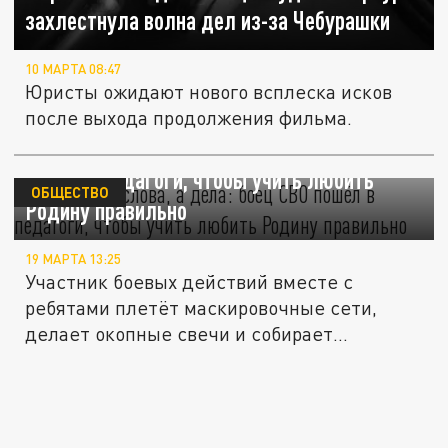
захлестнула волна дел из-за Чебурашки
10 МАРТА 08:47
Юристы ожидают нового всплеска исков
после выхода продолжения фильма.
"Не громкие слова, а дела": боец СВО
пошёл в педагоги, чтобы учить любить
ОБЩЕСТВО
Родину правильно
19 МАРТА 13:25
Участник боевых действий вместе с
ребятами плетёт маскировочные сети,
делает окопные свечи и собирает
посылки...