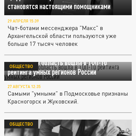
становятся настоящими помощниками
29 АПРЕЛЯ 15:39
Чат-ботами мессенджера "Макс" в
Архангельской области пользуются уже
больше 17 тысяч человек
Московская область вошла в ТОП-10
ОБЩЕСТВО
рейтинга умных регионов России
27 АВГУСТА 12:35
Самыми "умными" в Подмосковье признаны
Красногорск и Жуковский.
ОБЩЕСТВО