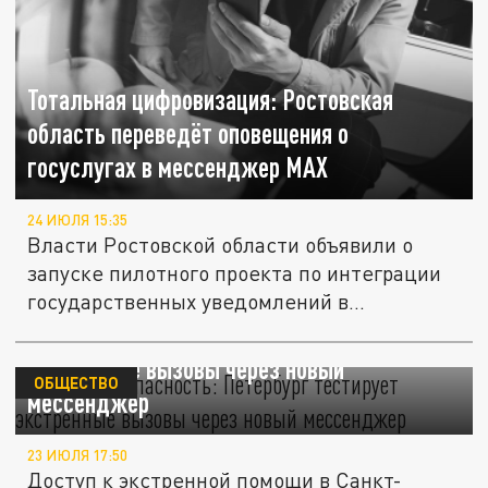
Тотальная цифровизация: Ростовская
область переведёт оповещения о
госуслугах в мессенджер MAX
24 ИЮЛЯ 15:35
Власти Ростовской области объявили о
запуске пилотного проекта по интеграции
государственных уведомлений в...
МАХ за безопасность: Петербург тестирует
экстренные вызовы через новый
ОБЩЕСТВО
мессенджер
23 ИЮЛЯ 17:50
Доступ к экстренной помощи в Санкт-