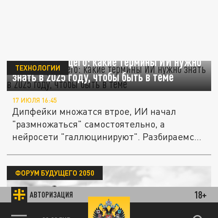
Азбука будущего: какие термины ИИ нужно
ТЕХНОЛОГИИ
знать в 2025 году, чтобы быть в теме
17 ИЮЛЯ 16:45
Дипфейки множатся втрое, ИИ начал
"размножаться" самостоятельно, а
нейросети "галлюцинируют". Разбираемся
в...
ФОРУМ БУДУЩЕГО 2050
18+
АВТОРИЗАЦИЯ