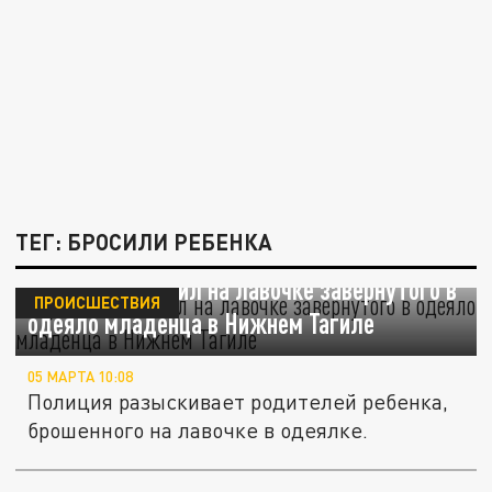
ТЕГ: БРОСИЛИ РЕБЕНКА
Мужчина оставил на лавочке завернутого в
ПРОИСШЕСТВИЯ
одеяло младенца в Нижнем Тагиле
05 МАРТА 10:08
Полиция разыскивает родителей ребенка,
брошенного на лавочке в одеялке.
В Санкт-Петербурге ищут нерадивых