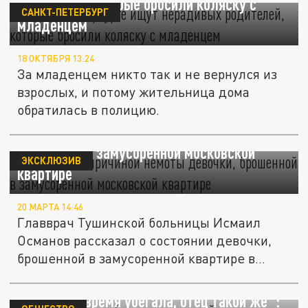
родителей, которые бросили коляску с
САНКТ-ПЕТЕРБУРГ
младенцем
18 ОКТЯБРЯ 13:24
За младенцем никто так и не вернулся из
взрослых, и потому жительница дома
обратилась в полицию.
Стресс стал причиной немоты девочки,
брошенной в замусоренной московской
ЭКСКЛЮЗИВ
квартире
20 МАРТА 14:46
Главврач Тушинской больницы Исмаил
Османов рассказал о состоянии девочки,
брошенной в замусоренной квартире в...
"Мать все время убегала, отец такой же":