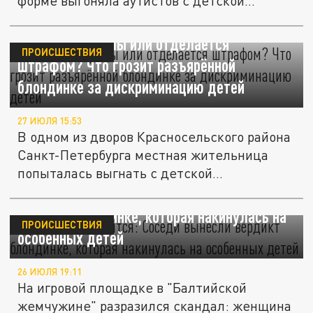
форме выгоняла аутистов с детской...
Пять лет тюрьмы или отделается
ПРОИСШЕСТВИЯ
штрафом? Что грозит разъярённой
блондинке за дискриминацию детей
27 ИЮЛЯ 15:53
В одном из дворов Красносельского района
Санкт-Петербурга местная жительница
попыталась выгнать с детской...
Пусть только явится: Соседи вынесли
вердикт блондинке, которая накинулась на
ПРОИСШЕСТВИЯ
особенных детей
26 ИЮЛЯ 19:11
На игровой площадке в "Балтийской
жемчужине" разразился скандал: женщина