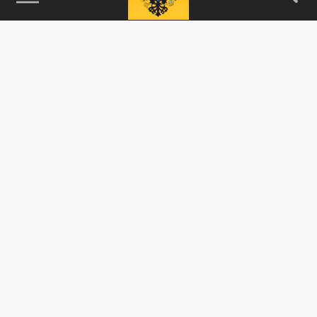
115093, г. Москва, переулок Партийный,
д.1, к.57, стр.3, эт.1, пом.I, ком.45