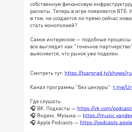
собственную финансовую инфраструктур
расчеты. Теперь в игре появляется ВТБ. 
в том, не создается ли прямо сейчас нов
стать монополией?
Самое интересное
—
подобные процессы 
все выглядит как "точечное партнерство"
выясняется, что рынок уже поделен.
Смотреть тут:
https://tsargrad.tv/shows/r
Канал программы "Без цензуры":
t.me/U
Где слушать:
🎧 ВК. Подкасты —
https://vk.com/podcas
🎧 Яндекс. Музыка —
https://music.yande
🎧 Apple Podcasts —
https://podcasts.app