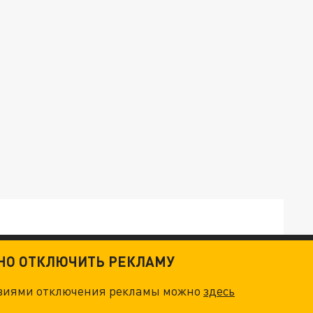
ТНО ОТКЛЮЧИТЬ РЕКЛАМУ
овиями отключения рекламы можно
здесь
ОСКВЫ: НА ГЕНЕРАЛОВ ОХОТЯТСЯ "ЖИВЫЕ ДРОНЫ"