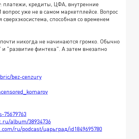
у
:
платежи, кредиты, ЦФА, внутренние
И вопрос уже не в самом маркетплейсе. Вопрос
ая сверхэкосистема, способная со временем
почти никогда не начинаются громко. Обычно
 и "развитие финтеха". А затем внезапно
ubric/bez-cenzury
ncensored_komarov
ts-75679763
x.ru/album/38934736
le.com/ru/podcast/царьград/id1849695780