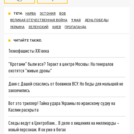
ТЕГИ:
НАРВА
ЭСТОНИЯ
ВОВ
ВЕЛИКАЯ ОТЕЧЕСТВЕННАЯ ВОЙНА
9 МАЯ
ДЕНЬ ПОБЕДЫ
УКРАИНА
ЗЕЛЕНСКИЙ
КИЕВ
ПРОПАГАНДА
ЧИТАЙТЕ ТАКЖЕ:
Технофашисты XXI века
"Кротами" были все? Теракт в центре Москвы: На генералов
охотятся "живые дроны"
Даня с Дашей спаслись от боевиков ВСУ. Но беды для малышей не
закончились
Вот это триллер! Тайна удара Украины по иранскому судну на
Каспии раскрыта
Следы ведут в Центробанк… В деле о хищениях на миллиарды –
новый персонаж. И он уже в бегах