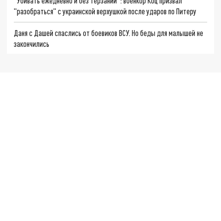
"Убивать ежедневно и без терзаний": военкор Коц призвал
"разобраться" с украинской верхушкой после ударов по Питеру
Даня с Дашей спаслись от боевиков ВСУ. Но беды для малышей не
закончились