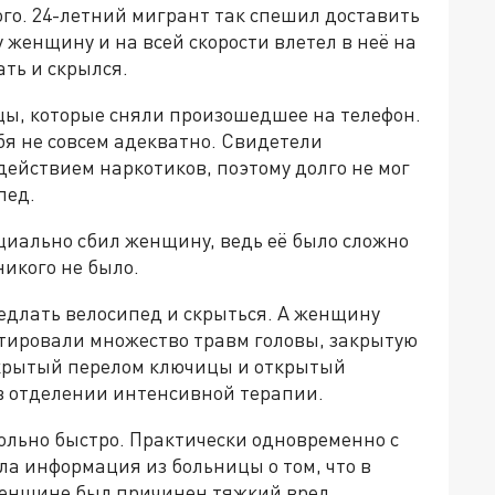
го. 24-летний мигрант так спешил доставить
у женщину и на всей скорости влетел в неё на
ть и скрылся.
дцы, которые сняли произошедшее на телефон.
бя не совсем адекватно. Свидетели
действием наркотиков, поэтому долго не мог
пед.
циально сбил женщину, ведь её было сложно
никого не было.
едлать велосипед и скрыться. А женщину
стировали множество травм головы, закрытую
акрытый перелом ключицы и открытый
 в отделении интенсивной терапии.
ольно быстро. Практически одновременно с
 информация из больницы о том, что в
женщине был причинен тяжкий вред