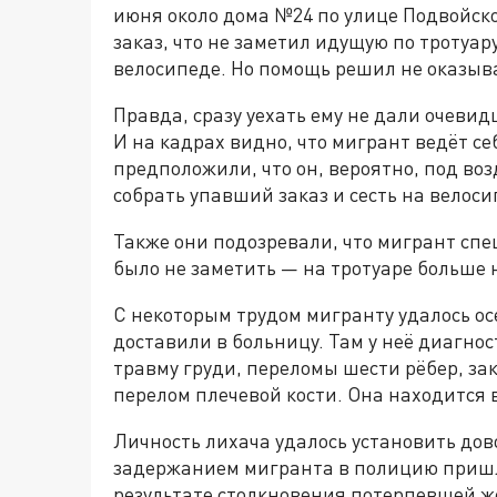
июня около дома №24 по улице Подвойско
заказ, что не заметил идущую по тротуар
велосипеде. Но помощь решил не оказыва
Правда, сразу уехать ему не дали очеви
И на кадрах видно, что мигрант ведёт се
предположили, что он, вероятно, под воз
собрать упавший заказ и сесть на велоси
Также они подозревали, что мигрант спе
было не заметить — на тротуаре больше 
С некоторым трудом мигранту удалось ос
доставили в больницу. Там у неё диагно
травму груди, переломы шести рёбер, з
перелом плечевой кости. Она находится
Личность лихача удалось установить дов
задержанием мигранта в полицию пришла
результате столкновения потерпевшей 